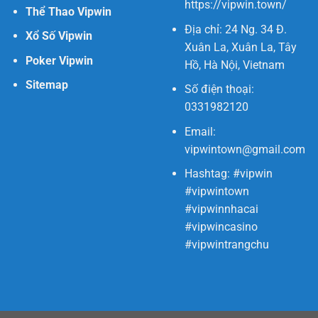
https://vipwin.town/
Thể Thao Vipwin
Địa chỉ: 24 Ng. 34 Đ.
Xổ Số Vipwin
Xuân La, Xuân La, Tây
Poker Vipwin
Hồ, Hà Nội, Vietnam
Sitemap
Số điện thoại:
0331982120
Email:
vipwintown@gmail.com
Hashtag: #vipwin
#vipwintown
#vipwinnhacai
#vipwincasino
#vipwintrangchu