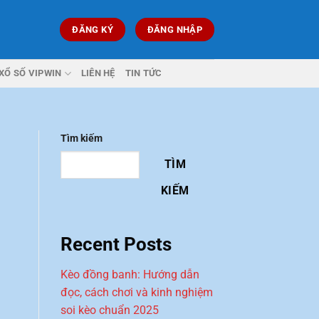
ĐĂNG KÝ
ĐĂNG NHẬP
XỔ SỐ VIPWIN
LIÊN HỆ
TIN TỨC
Tìm kiếm
TÌM
KIẾM
Recent Posts
Kèo đồng banh: Hướng dẫn
đọc, cách chơi và kinh nghiệm
soi kèo chuẩn 2025